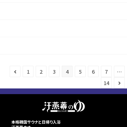
1
2
3
4
5
6
7
…
14
本格韓国サウナと日帰り入浴