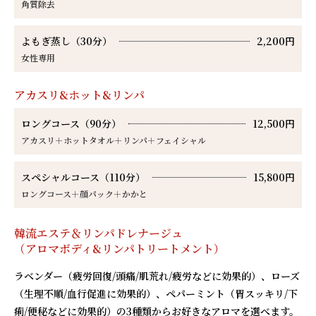
角質除去
よもぎ蒸し（30分）
2,200円
女性専用
アカスリ&ホット&リンパ
ロングコース（90分）
12,500円
アカスリ＋ホットタオル＋リンパ＋フェイシャル
スペシャルコース（110分）
15,800円
ロングコース＋顔パック＋かかと
韓流エステ＆リンパドレナージュ
（アロマボディ&リンパトリートメント）
ラベンダー（疲労回復
/
頭痛
/
肌荒れ
/
疲労などに効果的）、ローズ
（生理不順
/
血行促進に効果的）、ペパーミント（胃スッキリ
/
下
痢
/
便秘などに効果的）の
3
種類からお好きなアロマを選べます。