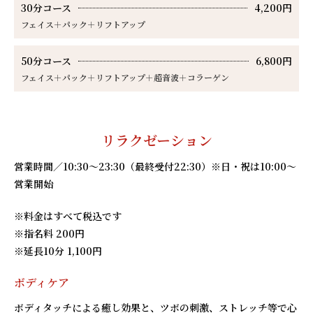
30分コース
4,200円
フェイス＋パック＋リフトアップ
50分コース
6,800円
フェイス＋パック＋リフトアップ＋超音波＋コラーゲン
リラクゼーション
営業時間／
10:30
～
23:30
（最終受付
22:30
）※日・祝は
10:00
～
営業開始
※料金はすべて税込です
※指名料
200
円
※延長
10
分
1,100
円
ボディケア
ボディタッチによる癒し効果と、ツボの刺激、ストレッチ等で心