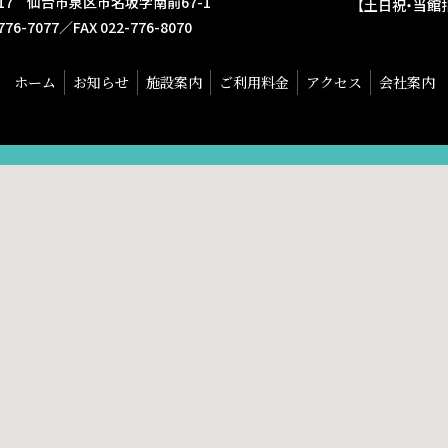
3117 仙台市泉区市名坂字南前67-1
【土日祝・当館指
-776-7077／FAX 022-776-8070
ホーム
お知らせ
施設案内
ご利用料金
アクセス
会社案内