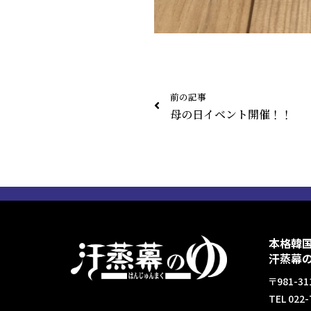
前の記事
母の日イベント開催！！
本格韓
汗蒸幕
〒981-
TEL 022