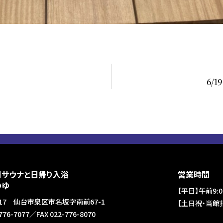
6/
国サウナと日帰り入浴
営業時間
のゆ
【平日】午前9:0
3117 仙台市泉区市名坂字南前67-1
【土日祝・当館指
-776-7077／FAX 022-776-8070