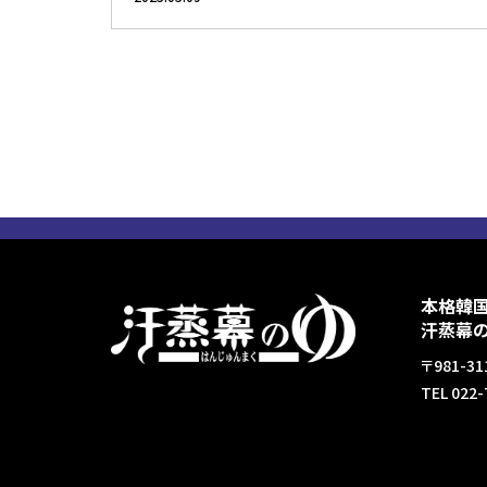
本格韓
汗蒸幕
〒981-
TEL 022