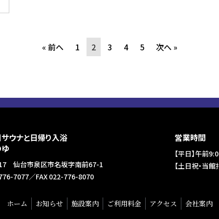
« 前へ
1
2
3
4
5
次へ »
国サウナと日帰り入浴
営業時間
のゆ
【平日】午前9:0
3117 仙台市泉区市名坂字南前67-1
【土日祝・当館指
-776-7077／FAX 022-776-8070
ホーム
お知らせ
施設案内
ご利用料金
アクセス
会社案内